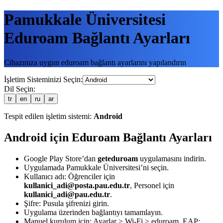
Pamukkale Üniversitesi
Eduroam Bağlantı Ayarları
Cihazınıza uygun eduroam bağlantı ayarlarını yapılandırın
İşletim Sisteminizi Seçin
:
Dil Seçin
:
tr
en
ru
ar
Tespit edilen işletim sistemi
:
Android
Android için Eduroam Bağlantı Ayarları
Google Play Store’dan
geteduroam
uygulamasını indirin.
Uygulamada Pamukkale Üniversitesi’ni seçin.
Kullanıcı adı: Öğrenciler için
kullanici_adi@posta.pau.edu.tr
, Personel için
kullanici_adi@pau.edu.tr
.
Şifre: Pusula şifrenizi girin.
Uygulama üzerinden bağlantıyı tamamlayın.
Manuel kurulum için: Ayarlar > Wi-Fi > eduroam, EAP: